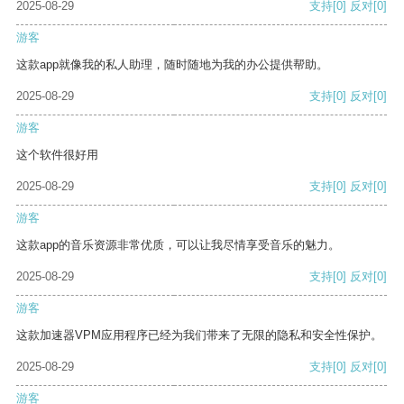
2025-08-29
支持
[0]
反对
[0]
游客
这款app就像我的私人助理，随时随地为我的办公提供帮助。
2025-08-29
支持
[0]
反对
[0]
游客
这个软件很好用
2025-08-29
支持
[0]
反对
[0]
游客
这款app的音乐资源非常优质，可以让我尽情享受音乐的魅力。
2025-08-29
支持
[0]
反对
[0]
游客
这款加速器VPM应用程序已经为我们带来了无限的隐私和安全性保护。
2025-08-29
支持
[0]
反对
[0]
游客