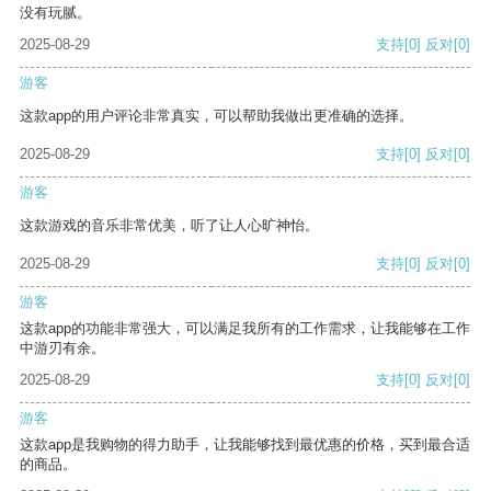
没有玩腻。
2025-08-29
支持
[0]
反对
[0]
游客
这款app的用户评论非常真实，可以帮助我做出更准确的选择。
2025-08-29
支持
[0]
反对
[0]
游客
这款游戏的音乐非常优美，听了让人心旷神怡。
2025-08-29
支持
[0]
反对
[0]
游客
这款app的功能非常强大，可以满足我所有的工作需求，让我能够在工作
中游刃有余。
2025-08-29
支持
[0]
反对
[0]
游客
这款app是我购物的得力助手，让我能够找到最优惠的价格，买到最合适
的商品。